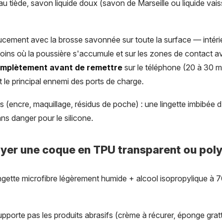
u tiède, savon liquide doux (savon de Marseille ou liquide vaisse
cement avec la brosse savonnée sur toute la surface — intérieu
 coins où la poussière s'accumule et sur les zones de contact a
mplètement avant de remettre
sur le téléphone (20 à 30 min
t le principal ennemi des ports de charge.
 (encre, maquillage, résidus de poche) : une lingette imbibée d
ns danger pour le silicone.
er une coque en TPU transparent ou pol
ngette microfibre légèrement humide + alcool isopropylique à 
porte pas les produits abrasifs (crème à récurer, éponge gratt