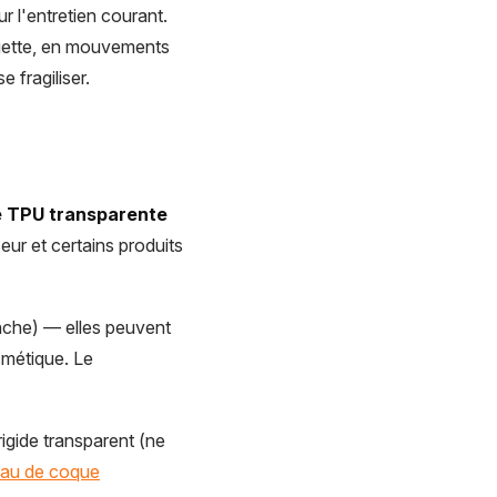
r l'entretien courant.
ingette, en mouvements
 fragiliser.
e TPU transparente
eur et certains produits
anche) — elles peuvent
smétique. Le
igide transparent (ne
iau de coque