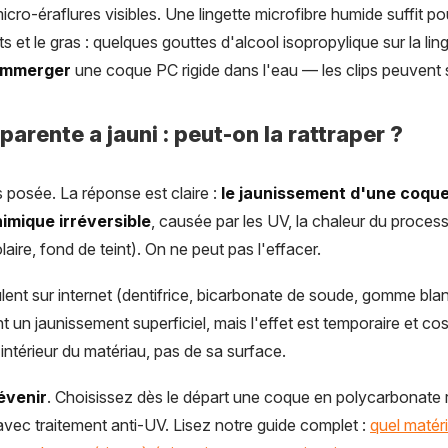
cro-éraflures visibles. Une lingette microfibre humide suffit pou
ts et le gras : quelques gouttes d'alcool isopropylique sur la l
 immerger
une coque PC rigide dans l'eau — les clips peuvent se
arente a jauni : peut-on la rattraper ?
s posée. La réponse est claire :
le jaunissement d'une coqu
imique irréversible
, causée par les UV, la chaleur du process
ire, fond de teint). On ne peut pas l'effacer.
ulent sur internet (dentifrice, bicarbonate de soude, gomme bl
t un jaunissement superficiel, mais l'effet est temporaire et co
'intérieur du matériau, pas de sa surface.
révenir
. Choisissez dès le départ une coque en polycarbonate r
avec traitement anti-UV. Lisez notre guide complet :
quel matér