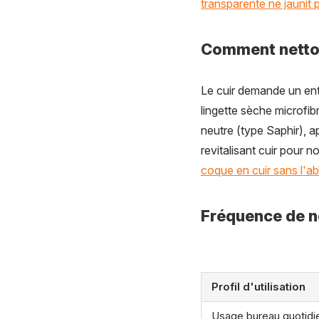
transparente ne jaunit 
Comment nettoye
Le cuir demande un entr
lingette sèche microfib
neutre (type Saphir), 
revitalisant cuir pour n
coque en cuir sans l'a
Fréquence de 
Profil d'utilisation
Usage bureau quotidi