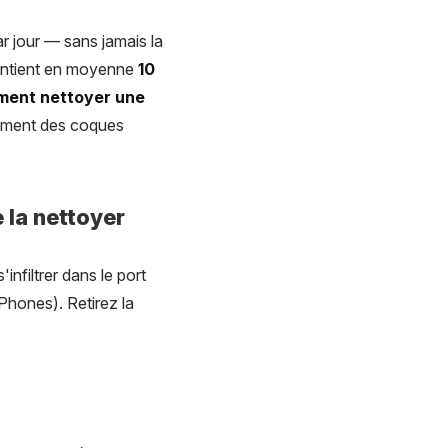
r jour — sans jamais la
contient en moyenne
10
ent nettoyer une
sement des coques
e la nettoyer
infiltrer dans le port
iPhones). Retirez la