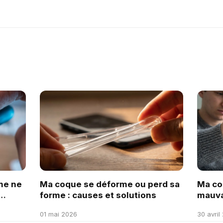
me ne
Ma coque se déforme ou perd sa
Ma co
forme : causes et solutions
mauvai
comme
01 mai 2026
30 avril