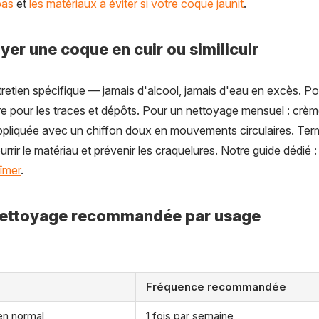
pas
et
les matériaux à éviter si votre coque jaunit
.
r une coque en cuir ou similicuir
etien spécifique — jamais d'alcool, jamais d'eau en excès. Pour
re pour les traces et dépôts. Pour un nettoyage mensuel : crèm
appliquée avec un chiffon doux en mouvements circulaires. Te
ourrir le matériau et prévenir les craquelures. Notre guide dédié 
bîmer
.
nettoyage recommandée par usage
Fréquence recommandée
en normal
1 fois par semaine