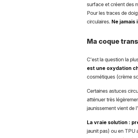
surface et créent des mi
Pour les traces de doig
circulaires.
Ne jamais
Ma coque transp
C'est la question la plu
est une oxydation ch
cosmétiques (crème sola
Certaines astuces circ
atténuer très légèremen
jaunissement vient de l
La vraie solution : p
jaunit pas) ou en TPU 