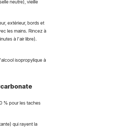
lle neutre), vieille
r, extérieur, bords et
vec les mains. Rincez à
utes à l'air libre).
'alcool isopropylique à
ycarbonate
70 % pour les taches
ante) qui rayent la