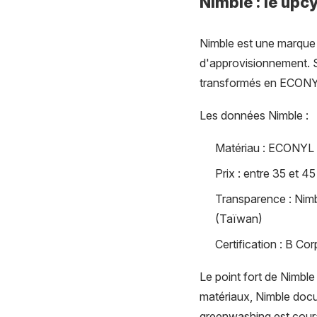
Nimble : le upcy
Nimble est une marque a
d'approvisionnement. S
transformés en ECONYL
Les données Nimble :
Matériau : ECONYL (
Prix : entre 35 et 4
Transparence : Nimbl
(Taïwan)
Certification : B C
Le point fort de Nimble 
matériaux, Nimble docu
greenwashing est cour