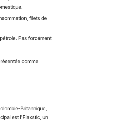
omestique.
onsommation, filets de
 pétrole. Pas forcément
e présentée comme
olombie-Britannique,
pal est l'Flaxstic, un