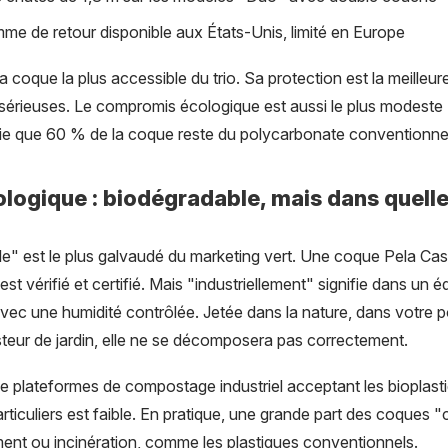
me de retour disponible aux États-Unis, limité en Europe
a coque la plus accessible du trio. Sa protection est la meilleur
e sérieuses. Le compromis écologique est aussi le plus modest
ifie que 60 % de la coque reste du polycarbonate conventionnel
cologique : biodégradable, mais dans quell
e" est le plus galvaudé du marketing vert. Une coque Pela Ca
 est vérifié et certifié. Mais "industriellement" signifie dans un
vec une humidité contrôlée. Jetée dans la nature, dans votre p
ur de jardin, elle ne se décomposera pas correctement.
 plateformes de compostage industriel acceptant les bioplastiqu
particuliers est faible. En pratique, une grande part des coques
ment ou incinération, comme les plastiques conventionnels.