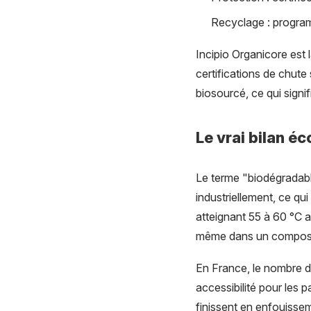
Recyclage : program
Incipio Organicore est l
certifications de chut
biosourcé, ce qui sign
Le vrai bilan é
Le terme "biodégradabl
industriellement, ce qui
atteignant 55 à 60 °C a
même dans un composte
En France, le nombre de
accessibilité pour les 
finissent en enfouisse