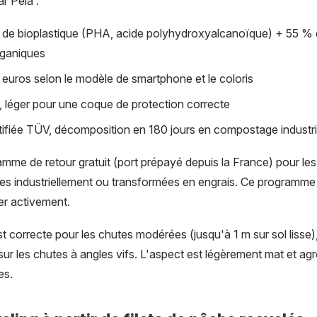
r Pela :
de bioplastique (PHA, acide polyhydroxyalcanoïque) + 55 % de
rganiques
0 euros selon le modèle de smartphone et le coloris
g, léger pour une coque de protection correcte
rtifiée TÜV, décomposition en 180 jours en compostage industri
mme de retour gratuit (port prépayé depuis la France) pour le
s industriellement ou transformées en engrais. Ce programme e
per activement.
st correcte pour les chutes modérées (jusqu'à 1 m sur sol lisse)
r les chutes à angles vifs. L'aspect est légèrement mat et ag
es.