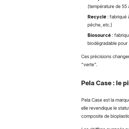
(température de 55 
Recyclé
: fabriqué 
pêche, etc.)
Biosourcé
: fabriq
biodégradable pour 
Ces précisions changen
"verte".
Pela Case : le p
Pela Case est la marq
elle revendique le stat
composite de bioplastiq