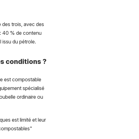
e des trois, avec des
e : 40 % de contenu
 issu du pétrole.
es conditions ?
se est compostable
 équipement spécialisé
oubelle ordinaire ou
es est limité et leur
 "compostables"