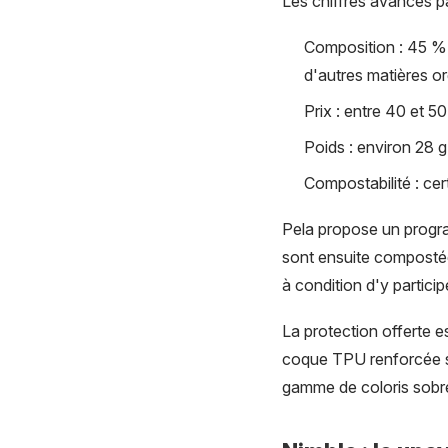
Les chiffres avancés pa
Composition : 45 % 
d'autres matières o
Prix : entre 40 et 5
Poids : environ 28 
Compostabilité : ce
Pela propose un progra
sont ensuite compostée
à condition d'y partici
La protection offerte e
coque TPU renforcée su
gamme de coloris sobr