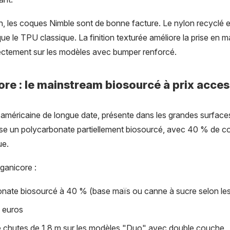
n, les coques Nimble sont de bonne facture. Le nylon recyclé e
que le TPU classique. La finition texturée améliore la prise en 
ectement sur les modèles avec bumper renforcé.
ore : le mainstream biosourcé à prix acces
 américaine de longue date, présente dans les grandes surfaces
se un polycarbonate partiellement biosourcé, avec 40 % de co
ue.
ganicore :
onate biosourcé à 40 % (base maïs ou canne à sucre selon les
0 euros
iée chutes de 1,8 m sur les modèles "Duo" avec double couche