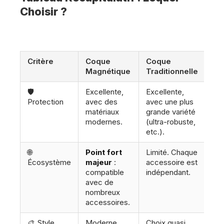
Choisir ?
Critère
Coque
Coque
Magnétique
Traditionnelle
🛡️
Excellente,
Excellente,
Protection
avec des
avec une plus
matériaux
grande variété
modernes.
(ultra-robuste,
etc.).
🌐
Point fort
Limité. Chaque
Écosystème
majeur
:
accessoire est
compatible
indépendant.
avec de
nombreux
accessoires.
🎨 Style
Moderne,
Choix quasi