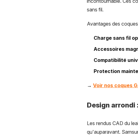
incontournable. Ces co
sans fil.
Avantages des coques 
Charge sans fil o
Accessoires mag
Compatibilité univ
Protection maint
→
Voir nos coques G
Design arrondi :
Les rendus CAD du lea
qu'auparavant. Samsun