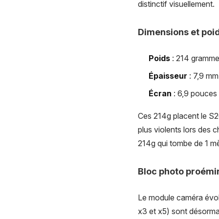
distinctif visuellement.
Dimensions et poi
Poids
: 214 gramm
Épaisseur
: 7,9 mm
Écran
: 6,9 pouces
Ces 214g placent le S26
plus violents lors des
214g qui tombe de 1 m
Bloc photo proémi
Le module caméra évol
x3 et x5) sont désormai