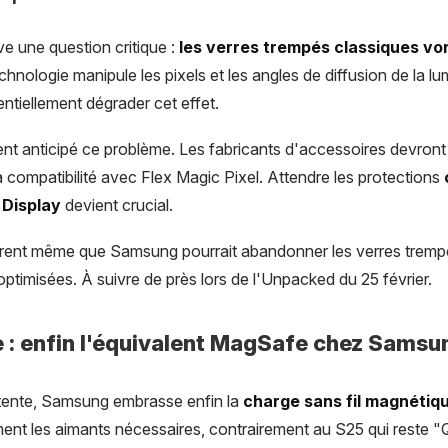
e une question critique :
les verres trempés classiques von
chnologie manipule les pixels et les angles de diffusion de la l
ntiellement dégrader cet effet.
 anticipé ce problème. Les fabricants d'accessoires devront 
a compatibilité avec Flex Magic Pixel. Attendre les protections
 Display
devient crucial.
rent même que Samsung pourrait abandonner les verres trempés
 optimisées. À suivre de près lors de l'Unpacked du 25 février.
 : enfin l'équivalent MagSafe chez Samsu
tente, Samsung embrasse enfin la
charge sans fil magnétiq
ement les aimants nécessaires, contrairement au S25 qui reste "