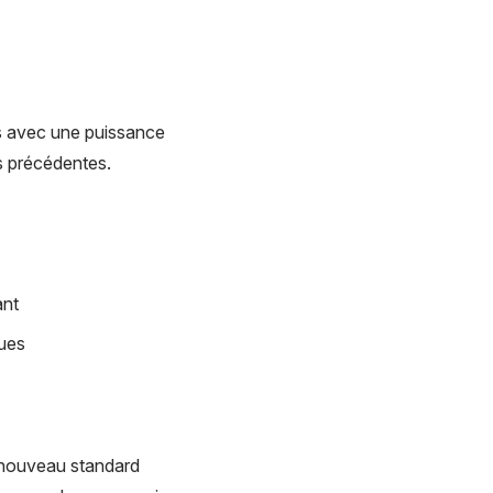
s avec une puissance
ns précédentes.
ant
ques
 nouveau standard