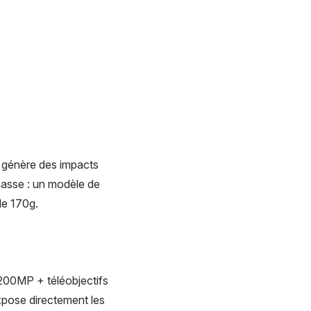
d génère des impacts
masse : un modèle de
de 170g.
200MP + téléobjectifs
xpose directement les