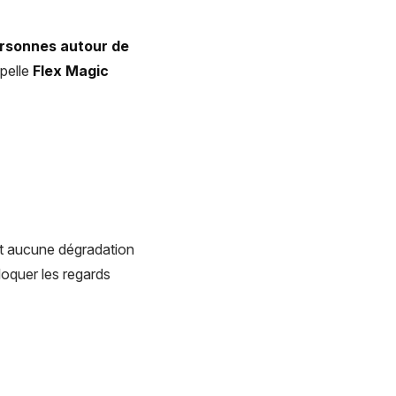
personnes autour de
ppelle
Flex Magic
bit aucune dégradation
bloquer les regards