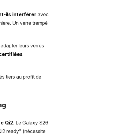
t-ils interférer
avec
umière. Un verre trempé
adapter leurs verres
certifiées
 tiers au profit de
ng
ue Qi2
. Le Galaxy S26
Qi2 ready" (nécessite