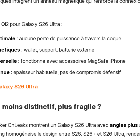
ques intègrent un anneau magnétique qui renforce la connexi
Qi2 pour Galaxy S26 Ultra :
ptimale
: aucune perte de puissance à travers la coque
nétiques
: wallet, support, batterie externe
erselle
: fonctionne avec accessoires MagSafe iPhone
enue
: épaisseur habituelle, pas de compromis défensif
alaxy S26 Ultra
 moins distinctif, plus fragile ?
ker OnLeaks montrent un Galaxy S26 Ultra avec
angles plus 
g homogénéise le design entre S26, S26+ et S26 Ultra, rendan