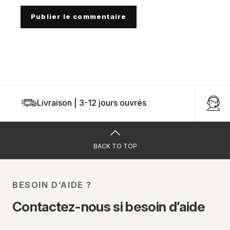
Publier le commentaire
Livraison | 3-12 jours ouvrés
U
BACK TO TOP
BESOIN D’AIDE ?
Contactez-nous si besoin d’aide