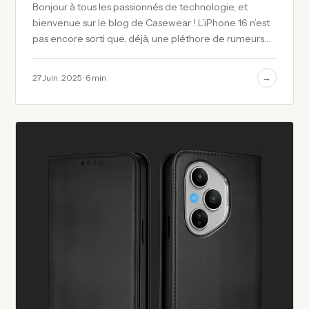
Bonjour à tous les passionnés de technologie, et
bienvenue sur le blog de Casewear ! L’iPhone 16 n’est
pas encore sorti que, déjà, une pléthore de rumeurs
dessinent les contours…
→
27 Juin. 2025 · 6 min