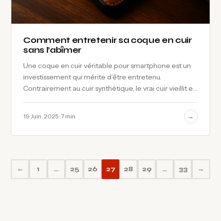
Comment entretenir sa coque en cuir
sans l’abîmer
Une coque en cuir véritable pour smartphone est un
investissement qui mérite d’être entretenu.
Contrairement au cuir synthétique, le vrai cuir vieillit et
développe une patine unique avec le temps…
→
19 Juin. 2025 · 7 min
←
1
…
25
26
27
28
29
…
33
→