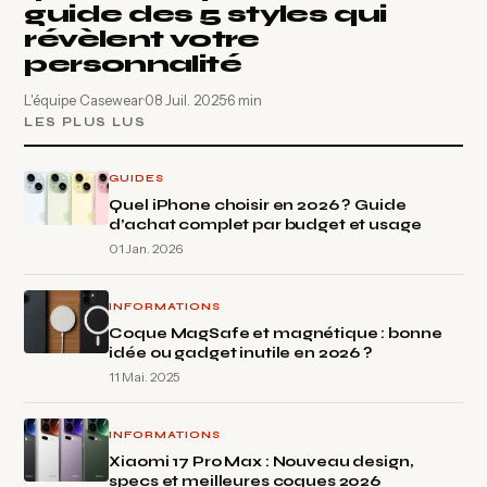
guide des 5 styles qui
révèlent votre
personnalité
L'équipe Casewear
·
08 Juil. 2025
·
6 min
LES PLUS LUS
GUIDES
Quel iPhone choisir en 2026 ? Guide
d’achat complet par budget et usage
01 Jan. 2026
INFORMATIONS
Coque MagSafe et magnétique : bonne
idée ou gadget inutile en 2026 ?
11 Mai. 2025
INFORMATIONS
Xiaomi 17 Pro Max : Nouveau design,
specs et meilleures coques 2026