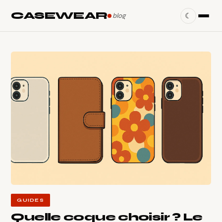
CASEWEAR
blog
☾
GUIDES
Quelle coque choisir ? Le